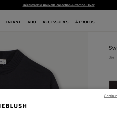
Découvrez la nouvelle collection Automne-Hiver
ENFANT
ADO
ACCESSOIRES
À PROPOS
Swe
dès
Continu