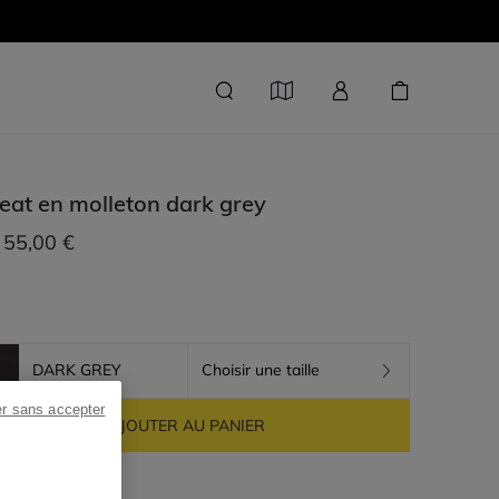
at en molleton
dark grey
55,00 €
DARK GREY
Choisir une taille
er sans accepter
AJOUTER AU PANIER