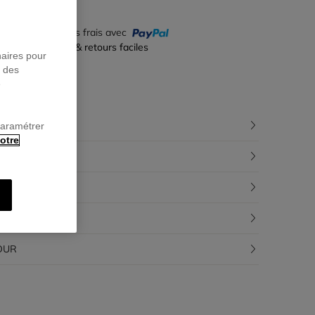
yez en 4 fois sans frais avec
iement sécurisé & retours faciles
naires pour
r des
e
CRIPTION
paramétrer
otre
POSITION
ÇABILITÉ
RAISON
OUR