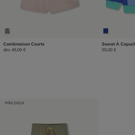
Combinaison Courte
Sweat À Capuc
dès
45,00 €
55,00 €
PRIX DOUX