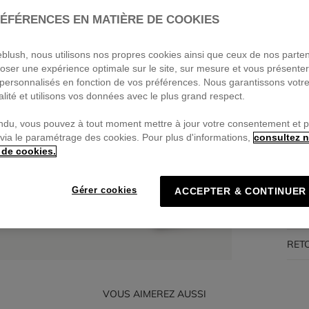
ÉFÉRENCES EN MATIÈRE DE COOKIES
Pa
🔒Pa
ieblush, nous utilisons nos propres cookies ainsi que ceux de nos parte
oser une expérience optimale sur le site, sur mesure et vous présente
personnalisés en fonction de vos préférences. Nous garantissons votr
alité et utilisons vos données avec le plus grand respect.
DES
ndu, vous pouvez à tout moment mettre à jour votre consentement et 
 via le paramétrage des cookies. Pour plus d'informations,
consultez n
 de cookies.
COM
TRA
Gérer cookies
ACCEPTER & CONTINUER
LIV
RET
VOUS AIMEREZ AUSSI