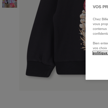
VOS PR
Chez Bill
vous prop
contenus 
confidenti
Bien ente
vos choix
politique