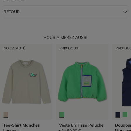
RETOUR
VOUS AIMEREZ AUSSI
NOUVEAUTÉ
PRIX DOUX
PRIX DO
Tee-Shirt Manches
Veste En Tissu Peluche
Doudou
Longues
Manche
dès
89,00 €