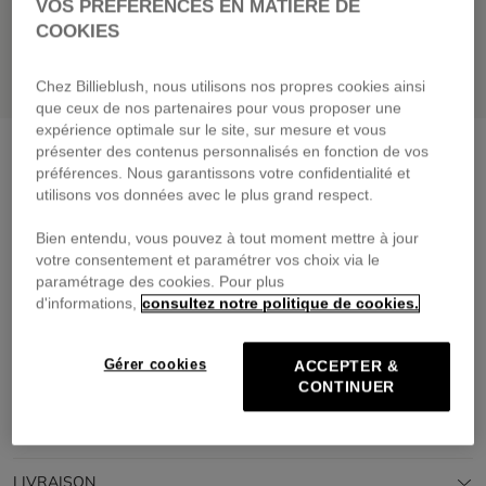
VOS PRÉFÉRENCES EN MATIÈRE DE
COOKIES
Chez Billieblush, nous utilisons nos propres cookies ainsi
que ceux de nos partenaires pour vous proposer une
expérience optimale sur le site, sur mesure et vous
T-shirt à manches longues
blanc
présenter des contenus personnalisés en fonction de vos
préférences. Nous garantissons votre confidentialité et
29,00 €
dès
utilisons vos données avec le plus grand respect.
Payez en 4 fois sans frais avec
Bien entendu, vous pouvez à tout moment mettre à jour
🔒Paiement sécurisé & retours faciles
votre consentement et paramétrer vos choix via le
PRIX DOUX
GREENAROUND
paramétrage des cookies. Pour plus
d'informations,
consultez notre politique de cookies.
DESCRIPTION
Gérer cookies
ACCEPTER &
COMPOSITION
CONTINUER
TRAÇABILITÉ
LIVRAISON