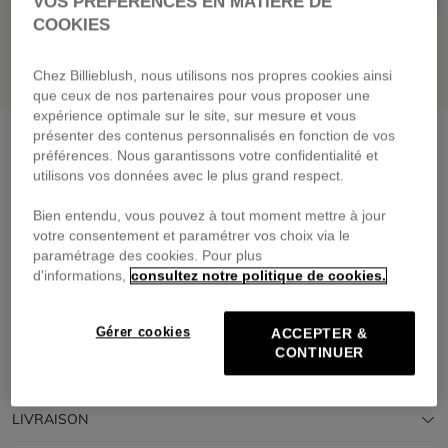
VOS PRÉFÉRENCES EN MATIÈRE DE
COOKIES
Chez Billieblush, nous utilisons nos propres cookies ainsi
que ceux de nos partenaires pour vous proposer une
expérience optimale sur le site, sur mesure et vous
présenter des contenus personnalisés en fonction de vos
T-shirt à manches longues
rice
préférences. Nous garantissons votre confidentialité et
25,00 €
dès
utilisons vos données avec le plus grand respect.
Payez en 4 fois sans frais avec
Bien entendu, vous pouvez à tout moment mettre à jour
🔒Paiement sécurisé & retours faciles
votre consentement et paramétrer vos choix via le
paramétrage des cookies. Pour plus
d'informations,
consultez notre politique de cookies.
DESCRIPTION
COMPOSITION
Gérer cookies
ACCEPTER &
CONTINUER
TRAÇABILITÉ
LIVRAISON