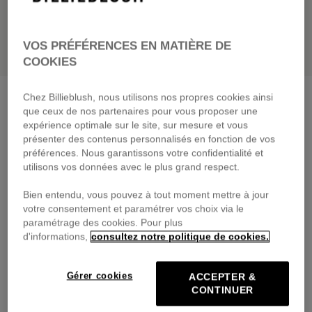
VOS PRÉFÉRENCES EN MATIÈRE DE
COOKIES
Tee-shirt manches courtes
angel blue
Chez Billieblush, nous utilisons nos propres cookies ainsi
que ceux de nos partenaires pour vous proposer une
29,00 €
dès
expérience optimale sur le site, sur mesure et vous
présenter des contenus personnalisés en fonction de vos
Payez en 4 fois sans frais avec
préférences. Nous garantissons votre confidentialité et
🔒Paiement sécurisé & retours faciles
utilisons vos données avec le plus grand respect.
Bien entendu, vous pouvez à tout moment mettre à jour
DESCRIPTION
votre consentement et paramétrer vos choix via le
paramétrage des cookies. Pour plus
COMPOSITION
d'informations,
consultez notre politique de cookies.
TRAÇABILITÉ
Gérer cookies
ACCEPTER &
CONTINUER
LIVRAISON