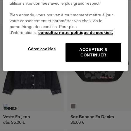
utilisons vos données avec le plus grand respect.
Pantalon En Denim
Casquette Réglable A
L'arrière
69,00 €
Bien entendu, vous pouvez à tout moment mettre à jour
29,00 €
votre consentement et paramétrer vos choix via le
paramétrage des cookies. Pour plus
PRIX DOUX
PRIX DOUX
d'informations,
consultez notre politique de cookies.
Gérer cookies
ACCEPTER &
CONTINUER
Veste En Jean
Sac Banane En Denim
dès
95,00 €
35,00 €