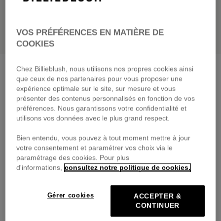
VOS PRÉFÉRENCES EN MATIÈRE DE
COOKIES
Tee-shirt manches courtes
indigo blue
Chez Billieblush, nous utilisons nos propres cookies ainsi
que ceux de nos partenaires pour vous proposer une
39,00 €
dès
expérience optimale sur le site, sur mesure et vous
présenter des contenus personnalisés en fonction de vos
Payez en 4 fois sans frais avec
préférences. Nous garantissons votre confidentialité et
🔒Paiement sécurisé & retours faciles
utilisons vos données avec le plus grand respect.
Bien entendu, vous pouvez à tout moment mettre à jour
DESCRIPTION
votre consentement et paramétrer vos choix via le
paramétrage des cookies. Pour plus
COMPOSITION
d'informations,
consultez notre politique de cookies.
TRAÇABILITÉ
Gérer cookies
ACCEPTER &
CONTINUER
LIVRAISON