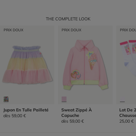
THE COMPLETE LOOK
PRIX DOUX
PRIX DOUX
PRIX DO
Jupon En Tulle Pailleté
Sweat Zippé À
Lot De 
Capuche
Chausse
dès
59,00 €
dès
59,00 €
25,00 €