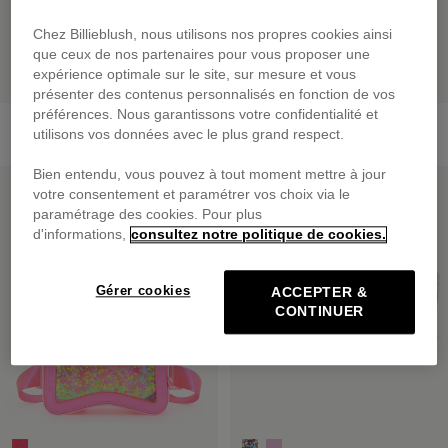
Chez Billieblush, nous utilisons nos propres cookies ainsi
que ceux de nos partenaires pour vous proposer une
expérience optimale sur le site, sur mesure et vous
présenter des contenus personnalisés en fonction de vos
préférences. Nous garantissons votre confidentialité et
Serre-Tête À Noeud
Petit Sac À Dos Ailes
utilisons vos données avec le plus grand respect.
25,00 €
55,00 €
Bien entendu, vous pouvez à tout moment mettre à jour
PRIX DOUX
PRIX DOUX
votre consentement et paramétrer vos choix via le
paramétrage des cookies. Pour plus
d'informations,
consultez notre politique de cookies.
Gérer cookies
ACCEPTER &
CONTINUER