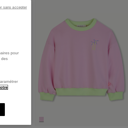
er sans accepter
naires pour
r des
e
paramétrer
otre