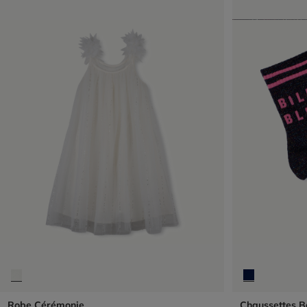
Robe Cérémonie
Chaussettes B