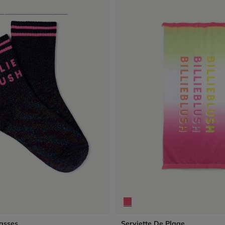
asses
Serviette De Plage