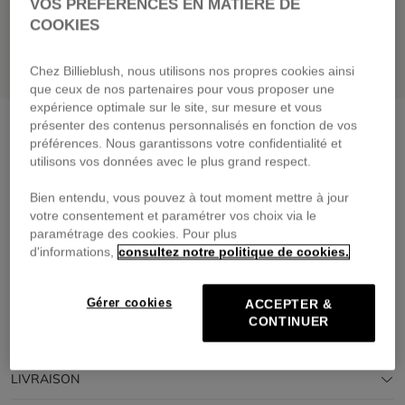
VOS PRÉFÉRENCES EN MATIÈRE DE
COOKIES
Chez Billieblush, nous utilisons nos propres cookies ainsi
que ceux de nos partenaires pour vous proposer une
expérience optimale sur le site, sur mesure et vous
Claquettes avec noeuds
baby pink
présenter des contenus personnalisés en fonction de vos
préférences. Nous garantissons votre confidentialité et
35,00 €
utilisons vos données avec le plus grand respect.
Payez en 4 fois sans frais avec
Bien entendu, vous pouvez à tout moment mettre à jour
🔒Paiement sécurisé & retours faciles
votre consentement et paramétrer vos choix via le
paramétrage des cookies. Pour plus
d'informations,
consultez notre politique de cookies.
DESCRIPTION
COMPOSITION
Gérer cookies
ACCEPTER &
CONTINUER
TRAÇABILITÉ
LIVRAISON