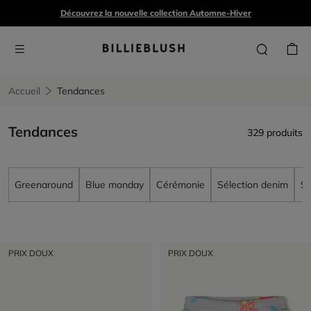
Découvrez la nouvelle collection Automne-Hiver
Accueil
Tendances
Tendances
329 produits
Greenaround
Blue monday
Cérémonie
Sélection denim
Sé
PRIX DOUX
PRIX DOUX