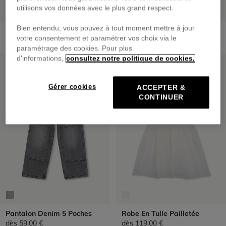
utilisons vos données avec le plus grand respect.
Bien entendu, vous pouvez à tout moment mettre à jour
Lunettes De Soleil Papillon
Maillot De Bain 2 Pièces
votre consentement et paramétrer vos choix via le
25,00 €
dès
45,00 €
paramétrage des cookies. Pour plus
d'informations,
consultez notre politique de cookies.
PRIX DOUX
PRIX DOUX
Gérer cookies
ACCEPTER &
CONTINUER
Pantalon Denim 5 Poches
Robe En Tulle Pailletée
dès
59,00 €
dès
119,00 €