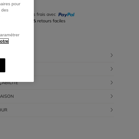
naires pour
r des
yez en 4 fois sans frais avec
e
iement sécurisé & retours faciles
paramétrer
otre
CRIPTION
POSITION
ÇABILITÉ
RAISON
OUR