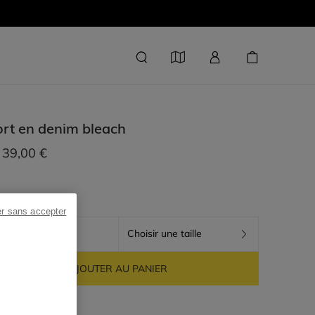
rt en denim
bleach
39,00 €
er sans accepter
BLEACH
Choisir une taille
AJOUTER AU PANIER