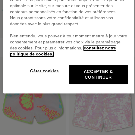
optimale sur le site, sur mesure et vous présenter des
contenus personnalisés en fonction de vos préférences.
Nous garantissons votre confidentialité et utilisons vos
données avec le plus grand respect.
Bien entendu, vous pouvez à tout moment mettre à jour votre
consentement et paramétrer vos choix via le paramétrage
Short En Molleton
Short En Molleton
des cookies. Pour plus d'informations,
consultez notre
dès
39,00 €
dès
39,00 €
politique de cookies.
PRIX DOUX
PRIX DOUX
Gérer cookies
ACCEPTER &
CONTINUER