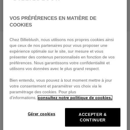
VOS PRÉFÉRENCES EN MATIÈRE DE
COOKIES
Chez Billieblush, nous utilisons nos propres cookies ainsi
Short en molleton
green lemon
que ceux de nos partenaires pour vous proposer une
45,00 €
expérience optimale sur le site, sur mesure et vous
présenter des contenus personnalisés en fonction de vos
Payez en 4 fois sans frais avec
préférences. Nous garantissons votre confidentialité et
🔒Paiement sécurisé & retours faciles
utilisons vos données avec le plus grand respect.
Bien entendu, vous pouvez à tout moment mettre à jour
DESCRIPTION
votre consentement et paramétrer vos choix via le
paramétrage des cookies. Pour plus
COMPOSITION
d'informations,
consultez notre politique de cookies.
TRAÇABILITÉ
Gérer cookies
ACCEPTER &
CONTINUER
LIVRAISON