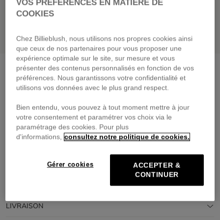
VOS PRÉFÉRENCES EN MATIÈRE DE
COOKIES
Chez Billieblush, nous utilisons nos propres cookies ainsi
que ceux de nos partenaires pour vous proposer une
expérience optimale sur le site, sur mesure et vous
Short imprimé
multico
présenter des contenus personnalisés en fonction de vos
préférences. Nous garantissons votre confidentialité et
35,00 €
dès
utilisons vos données avec le plus grand respect.
Payez en 4 fois sans frais avec
Bien entendu, vous pouvez à tout moment mettre à jour
🔒Paiement sécurisé & retours faciles
votre consentement et paramétrer vos choix via le
paramétrage des cookies. Pour plus
d'informations,
consultez notre politique de cookies.
DESCRIPTION
COMPOSITION
Gérer cookies
ACCEPTER &
CONTINUER
TRAÇABILITÉ
LIVRAISON