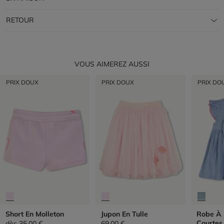
RETOUR
VOUS AIMEREZ AUSSI
PRIX DOUX
PRIX DOUX
PRIX DO
Short En Molleton
Jupon En Tulle
Robe À
Courtes
dès
35,00 €
69,00 €