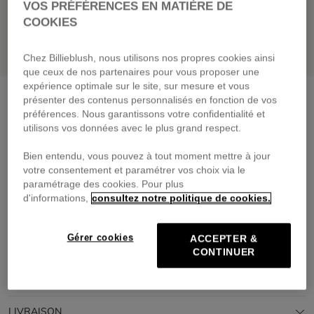
VOS PRÉFÉRENCES EN MATIÈRE DE
COOKIES
Chez Billieblush, nous utilisons nos propres cookies ainsi
que ceux de nos partenaires pour vous proposer une
expérience optimale sur le site, sur mesure et vous
Tee-shirt à manches courtes
blanc
présenter des contenus personnalisés en fonction de vos
préférences. Nous garantissons votre confidentialité et
25,00 €
utilisons vos données avec le plus grand respect.
Payez en 4 fois sans frais avec
Bien entendu, vous pouvez à tout moment mettre à jour
🔒Paiement sécurisé & retours faciles
votre consentement et paramétrer vos choix via le
PRIX DOUX
GREENAROUND
paramétrage des cookies. Pour plus
d'informations,
consultez notre politique de cookies.
DESCRIPTION
Gérer cookies
ACCEPTER &
COMPOSITION
CONTINUER
TRAÇABILITÉ
LIVRAISON