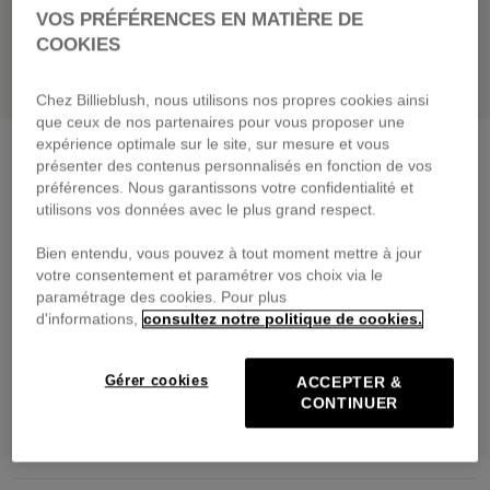
VOS PRÉFÉRENCES EN MATIÈRE DE
COOKIES
Chez Billieblush, nous utilisons nos propres cookies ainsi
que ceux de nos partenaires pour vous proposer une
expérience optimale sur le site, sur mesure et vous
présenter des contenus personnalisés en fonction de vos
préférences. Nous garantissons votre confidentialité et
utilisons vos données avec le plus grand respect.
Tee-shirt manches courtes
guimauve
Bien entendu, vous pouvez à tout moment mettre à jour
29,00 €
votre consentement et paramétrer vos choix via le
dès
paramétrage des cookies. Pour plus
Payez en 4 fois sans frais avec
d'informations,
consultez notre politique de cookies.
🔒Paiement sécurisé & retours faciles
Gérer cookies
ACCEPTER &
CONTINUER
DESCRIPTION
COMPOSITION