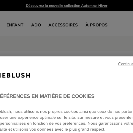
Découvrez la nouvelle collection Automne-Hiver
ENFANT
ADO
ACCESSOIRES
À PROPOS
Bas
Continu
3 produits
Profitez -50% sur une sélection*
ÉFÉRENCES EN MATIÈRE DE COOKIES
ieblush, nous utilisons nos propres cookies ainsi que ceux de nos parte
oser une expérience optimale sur le site, sur mesure et vous présente
personnalisés en fonction de vos préférences. Nous garantissons votr
alité et utilisons vos données avec le plus grand respect.