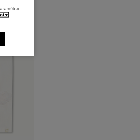
paramétrer
otre