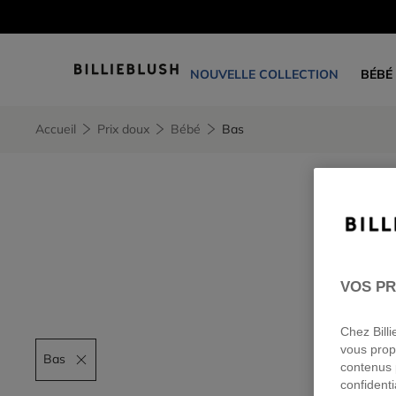
NOUVELLE COLLECTION
BÉBÉ
Accueil
Prix doux
Bébé
Bas
VOS PR
Chez Bill
vous prop
Bas
Remove filter Bas
contenus 
confidenti