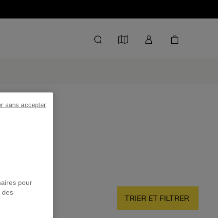
er sans accepter
naires pour
r des
TRIER ET FILTRER
e