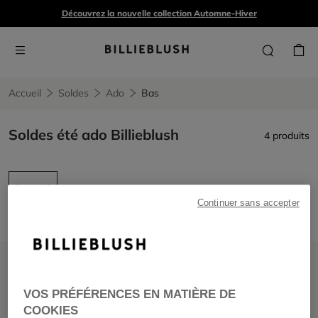
Découvrez la nouvelle collection Automne-Hiver
Accueil
Soldes
Ado
Bas
Soldes été ado Billieblush
4 produits
Bas
Remove filter Bas
Continuer sans accepter
PRIX DOUX
PRIX DOUX
VOS PRÉFÉRENCES EN MATIÈRE DE
COOKIES