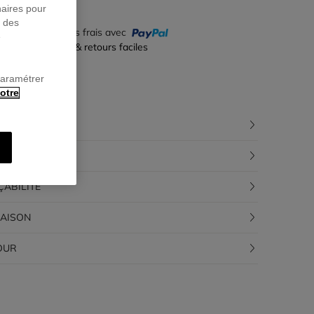
naires pour
r des
yez en 4 fois sans frais avec
e
iement sécurisé & retours faciles
paramétrer
otre
CRIPTION
POSITION
ÇABILITÉ
RAISON
OUR