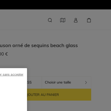
uson orné de sequins
beach glass
00 €
er sans accepter
BEACH GLASS
Choisir une taille
AJOUTER AU PANIER