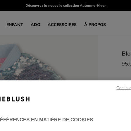
Découvrez la nouvelle collection Automne-Hiver
ENFANT
ADO
ACCESSOIRES
À PROPOS
Blo
95,
Continu
ÉFÉRENCES EN MATIÈRE DE COOKIES