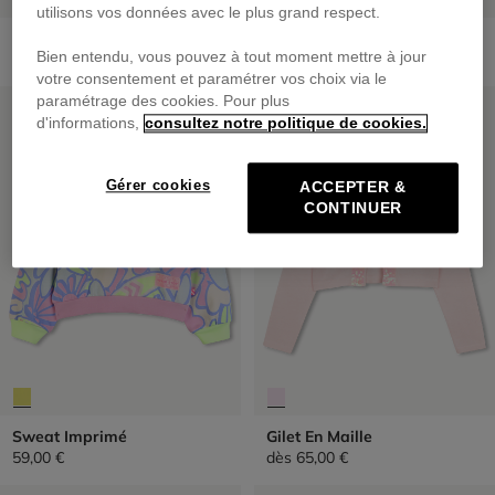
utilisons vos données avec le plus grand respect.
Sweat En Molleton
Gilet En Maille
Bien entendu, vous pouvez à tout moment mettre à jour
dès
55,00 €
dès
69,00 €
votre consentement et paramétrer vos choix via le
paramétrage des cookies. Pour plus
PRIX DOUX
PRIX DOUX
d'informations,
consultez notre politique de cookies.
Gérer cookies
ACCEPTER &
CONTINUER
Sweat Imprimé
Gilet En Maille
59,00 €
dès
65,00 €