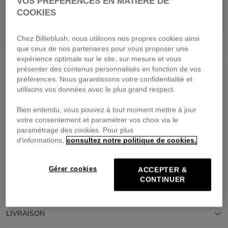
VOS PRÉFÉRENCES EN MATIÈRE DE
COOKIES
Chez Billieblush, nous utilisons nos propres cookies ainsi
que ceux de nos partenaires pour vous proposer une
expérience optimale sur le site, sur mesure et vous
présenter des contenus personnalisés en fonction de vos
Pull fin en tricot
rose flash
préférences. Nous garantissons votre confidentialité et
59,00 €
dès
utilisons vos données avec le plus grand respect.
Payez en 4 fois sans frais avec
Bien entendu, vous pouvez à tout moment mettre à jour
🔒Paiement sécurisé & retours faciles
votre consentement et paramétrer vos choix via le
paramétrage des cookies. Pour plus
d'informations,
consultez notre politique de cookies.
DESCRIPTION
COMPOSITION
Gérer cookies
ACCEPTER &
CONTINUER
TRAÇABILITÉ
LIVRAISON