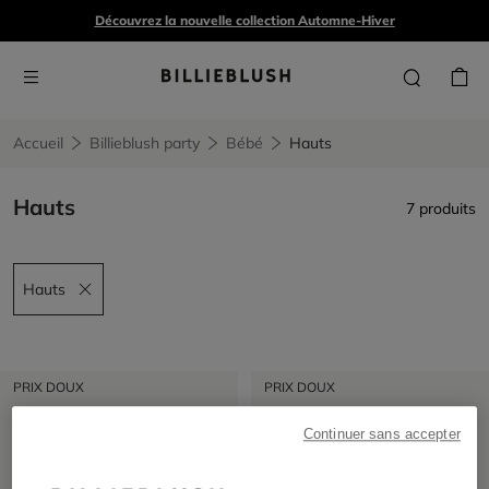
Découvrez la nouvelle collection Automne-Hiver
Accueil
Billieblush party
Bébé
Hauts
Hauts
7 produits
Hauts
Remove filter Hauts
PRIX DOUX
PRIX DOUX
Continuer sans accepter