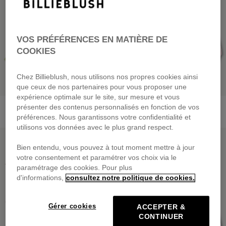
VOS PRÉFÉRENCES EN MATIÈRE DE
COOKIES
Chez Billieblush, nous utilisons nos propres cookies ainsi
que ceux de nos partenaires pour vous proposer une
expérience optimale sur le site, sur mesure et vous
Sweat Zippé À Capuche
Sweat Zippé À Capuche
présenter des contenus personnalisés en fonction de vos
dès
49,00 €
dès
49,00 €
préférences. Nous garantissons votre confidentialité et
utilisons vos données avec le plus grand respect.
PRIX DOUX
PRIX DOUX
Bien entendu, vous pouvez à tout moment mettre à jour
votre consentement et paramétrer vos choix via le
paramétrage des cookies. Pour plus
d'informations,
consultez notre politique de cookies.
Gérer cookies
ACCEPTER &
CONTINUER