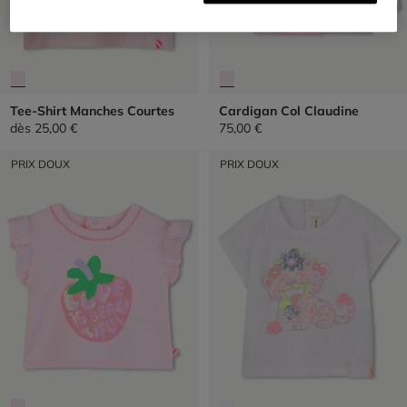
Tee-Shirt Manches Courtes
Cardigan Col Claudine
dès
25,00 €
75,00 €
PRIX DOUX
PRIX DOUX