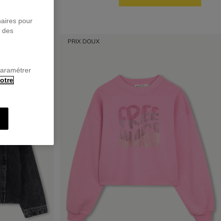
naires pour
r des
e
PRIX DOUX
paramétrer
otre