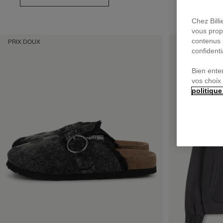
Chez Bill
vous prop
contenus 
PRIX DOUX
PRIX DOUX
confidenti
Bien ente
vos choix
politique