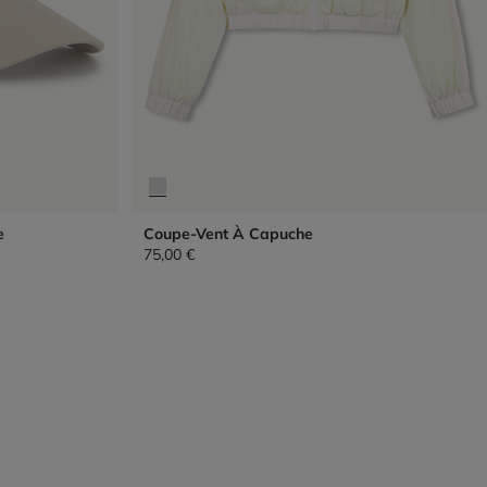
e
Coupe-Vent À Capuche
75,00 €