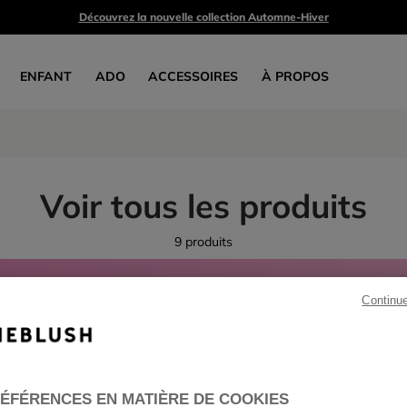
Découvrez la nouvelle collection Automne-Hiver
ENFANT
ADO
ACCESSOIRES
À PROPOS
Voir tous les produits
9 produits
CTEZ-VOUS POUR PROFITER DE RÉDUCTIONS JUSQU’À
Continu
sur une sélection printemps-été*
ÉFÉRENCES EN MATIÈRE DE COOKIES