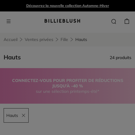
Découvrez la nouvelle collection Automne-Hiver
Accueil
Ventes privées
Fille
Hauts
Hauts
24 produits
CONNECTEZ-VOUS POUR PROFITER DE RÉDUCTIONS
JUSQU’À -40 %
sur une sélection printemps-été*
Hauts
Remove filter Hauts