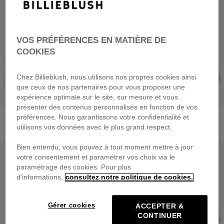
VOS PRÉFÉRENCES EN MATIÈRE DE
COOKIES
Chez Billieblush, nous utilisons nos propres cookies ainsi
que ceux de nos partenaires pour vous proposer une
expérience optimale sur le site, sur mesure et vous
présenter des contenus personnalisés en fonction de vos
préférences. Nous garantissons votre confidentialité et
Gilet En Maille
Sweat En Molleton
utilisons vos données avec le plus grand respect.
dès
59,00 €
dès
55,00 €
Bien entendu, vous pouvez à tout moment mettre à jour
PRIX DOUX
PRIX DOUX
votre consentement et paramétrer vos choix via le
paramétrage des cookies. Pour plus
d'informations,
consultez notre politique de cookies.
Gérer cookies
ACCEPTER &
CONTINUER