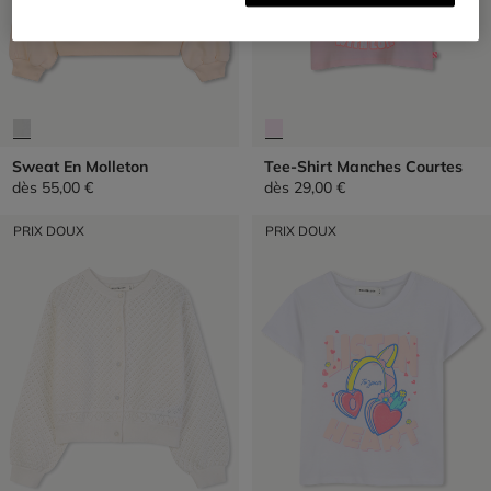
Sweat En Molleton
Tee-Shirt Manches Courtes
dès
55,00 €
dès
29,00 €
PRIX DOUX
PRIX DOUX