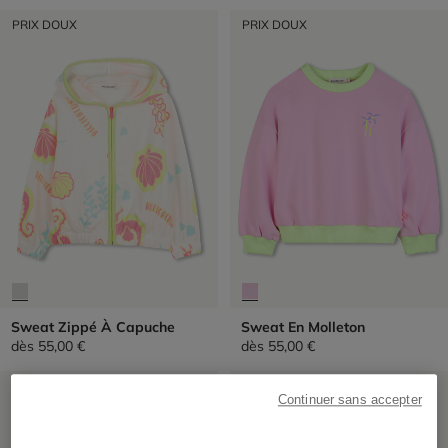
PRIX DOUX
PRIX DOUX
Sweat Zippé À Capuche
Sweat En Molleton
dès
55,00 €
dès
55,00 €
PRIX DOUX
PRIX DOUX
Continuer sans accepter