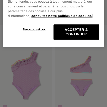
Bien entendu, vous pouvez à tout moment mettre à jour
votre consentement et paramétrer vos choix via le
paramétrage des cookies. Pour plus
d'informations,
consultez notre politique de cookies.
Maillot De Bain 1 Pièce
Maillot De Bain 2 Pièces
Gérer cookies
ACCEPTER &
dès
55,00 €
dès
45,00 €
CONTINUER
PRIX DOUX
PRIX DOUX