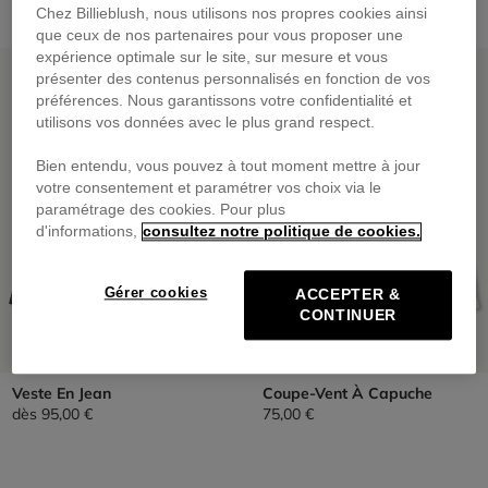
Chez Billieblush, nous utilisons nos propres cookies ainsi
que ceux de nos partenaires pour vous proposer une
expérience optimale sur le site, sur mesure et vous
PRIX DOUX
PRIX DOUX
présenter des contenus personnalisés en fonction de vos
préférences. Nous garantissons votre confidentialité et
utilisons vos données avec le plus grand respect.
Bien entendu, vous pouvez à tout moment mettre à jour
votre consentement et paramétrer vos choix via le
paramétrage des cookies. Pour plus
d'informations,
consultez notre politique de cookies.
Gérer cookies
ACCEPTER &
CONTINUER
Veste En Jean
Coupe-Vent À Capuche
dès
95,00 €
75,00 €