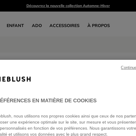
Découvrez la nouvelle collection Automne-Hiver
ENFANT
ADO
ACCESSOIRES
À PROPOS
Manteaux
Continu
2 produits
TEZ-VOUS POUR PROFITER D'UNE RÉDUCTION DE -30%
ÉFÉRENCES EN MATIÈRE DE COOKIES
sur la collection printemps-été*
FILLE
GARÇON
ADO
BÉBÉ
VOIR TOUT
ieblush, nous utilisons nos propres cookies ainsi que ceux de nos parte
oser une expérience optimale sur le site, sur mesure et vous présente
personnalisés en fonction de vos préférences. Nous garantissons votr
alité et utilisons vos données avec le plus grand respect.