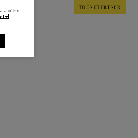
TRIER ET FILTRER
paramétrer
otre