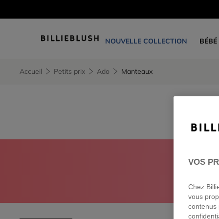
NOUVELLE COLLECTION
BÉBÉ
Accueil
Petits prix
Ado
Manteaux
CONNEC
VOS PR
Chez Bill
vous prop
contenus 
confidenti