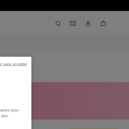
er sans accepter
 À -50%
naires pour
r des
e