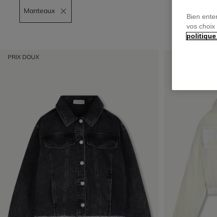
Manteaux
Remove filter Manteaux
Bien ente
vos choix
politique
PRIX DOUX
PRIX DOUX