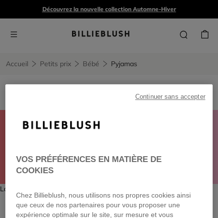
Découvrez la nouvelle collection Automne-Hiver
Accueil
Petits prix
Bébé
Pyjamas
Pyjamas
1 produit
Continuer sans accepter
CONNECTEZ-VOUS POUR PROFITER D'UNE RÉDUCTION
DE -30% À -50%
sur la collection printemps-été*
VOS PRÉFÉRENCES EN MATIÈRE DE
FILLE
GARÇON
ADO
BÉBÉ
VOIR TOUT
COOKIES
La page ne possède aucun contenu.
Chez Billieblush, nous utilisons nos propres cookies ainsi
que ceux de nos partenaires pour vous proposer une
expérience optimale sur le site, sur mesure et vous