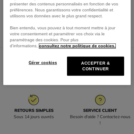
présenter des contenus personnalisés en fonction de vos
préférences. Nous garantissons votre confidentialité et
utilisons vos données avec le plus grand respect.
Bien entendu, vous pouvez à tout moment mettre à jour
votre consentement et paramétrer vos choix via le
paramétrage des cookies. Pour plus
d'informations,
consultez notre politique de cookies.
Gérer cookies
ACCEPTER &
CONTINUER
LIVRAISON OFFERTE
PAIEMENT SÉCURISÉ
à partir de 110€ d'achat
Payez en toute sécurité
RETOURS SIMPLES
SERVICE CLIENT
Sous 14 jours ouvrés
Besoin d'aide ? Contactez-nous
!