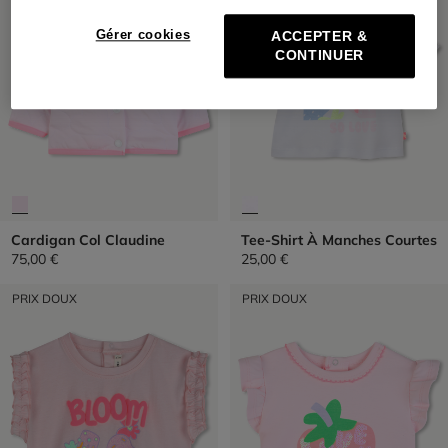
Gérer cookies
ACCEPTER &
CONTINUER
Cardigan Col Claudine
Tee-Shirt À Manches Courtes
75,00 €
25,00 €
PRIX DOUX
PRIX DOUX