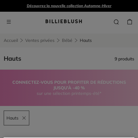
Découvrez la nouvelle collection Automne-Hiver
Accueil
Ventes privées
Bébé
Hauts
Hauts
9 produits
CONNECTEZ-VOUS POUR PROFITER DE RÉDUCTIONS
JUSQU’À -40 %
sur une sélection printemps-été*
Hauts
Remove filter Hauts