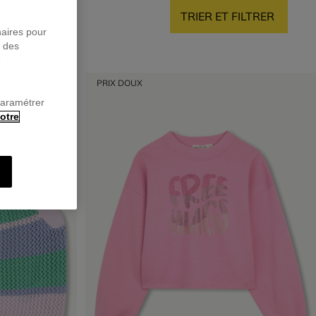
TRIER ET FILTRER
naires pour
r des
e
PRIX DOUX
paramétrer
otre