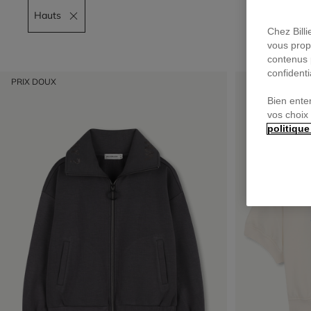
Hauts
Remove filter Hauts
Chez Bill
vous prop
contenus 
confidenti
PRIX DOUX
PRIX DOUX
Bien ente
vos choix
politique