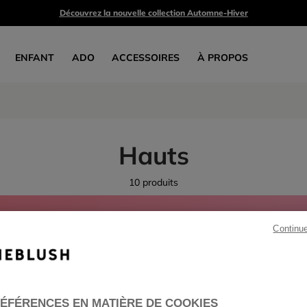
Découvrez la nouvelle collection Automne-Hiver
ENFANT
ADO
ACCESSOIRES
À PROPOS
Hauts
10 produits
TEZ-VOUS POUR PROFITER D'UNE RÉDUCTION DE -30%
Continu
sur la collection printemps-été*
FILLE
GARÇON
ADO
BÉBÉ
VOIR TOUT
ÉFÉRENCES EN MATIÈRE DE COOKIES