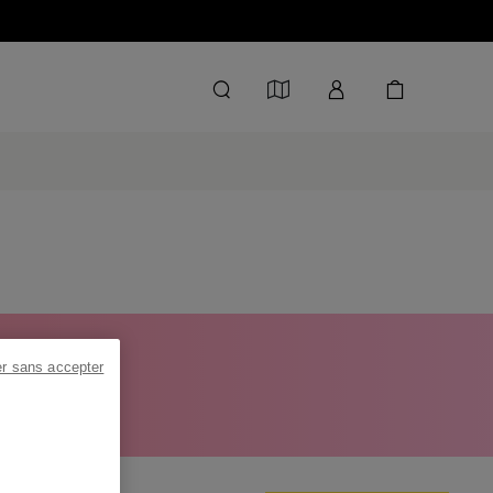
 À -50%
er sans accepter