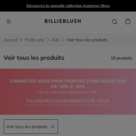
Découvrez la nouvelle collection Automne-Hiver
Accueil
Petits prix
Ado
Voir tous les produits
Voir tous les produits
19 produits
CONNECTEZ-VOUS POUR PROFITER D'UNE RÉDUCTION
DE -30% À -50%
sur la collection printemps-été*
FILLE
GARÇON
ADO
BÉBÉ
VOIR TOUT
Voir tous les produits
Remove filter Voir tous les produits