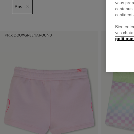
vous prop
Bas
Remove filter Bas
contenus 
confidenti
Bien ente
vos choix
PRIX DOUX
GREENAROUND
PRIX DOUX
politique