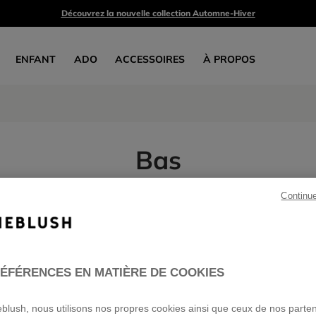
Découvrez la nouvelle collection Automne-Hiver
ENFANT
ADO
ACCESSOIRES
À PROPOS
Bas
5 produits
Continu
TEZ-VOUS POUR PROFITER D'UNE RÉDUCTION DE -30%
sur la collection printemps-été*
FILLE
GARÇON
ADO
BÉBÉ
VOIR TOUT
ÉFÉRENCES EN MATIÈRE DE COOKIES
ieblush, nous utilisons nos propres cookies ainsi que ceux de nos parte