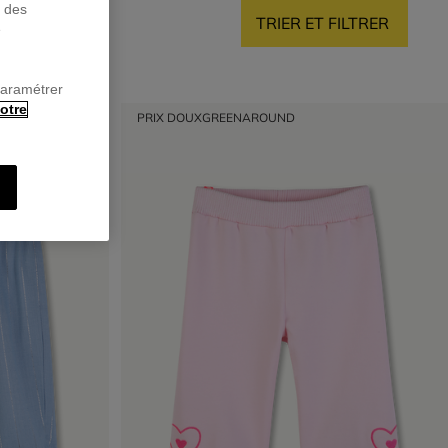
r des
TRIER ET FILTRER
e
paramétrer
otre
PRIX DOUX
GREENAROUND