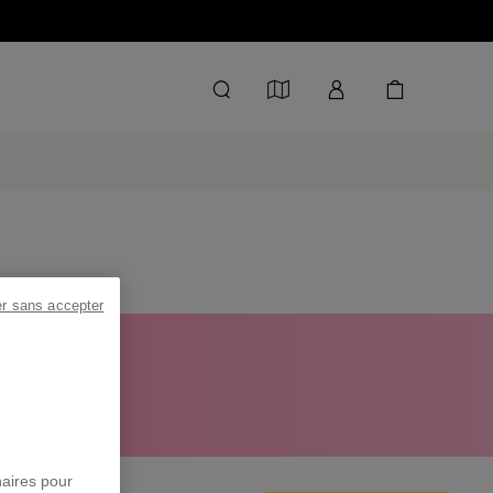
er sans accepter
 À -50%
naires pour