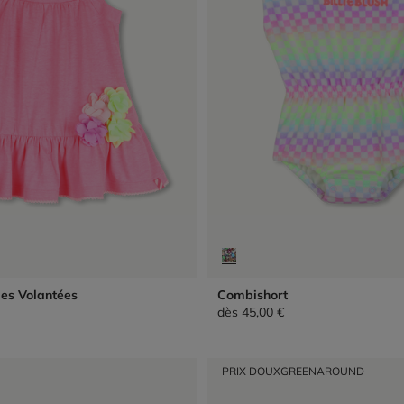
les Volantées
Combishort
dès
45,00 €
PRIX DOUX
GREENAROUND