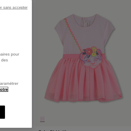
er sans accepter
naires pour
r des
e
paramétrer
otre