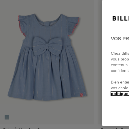
VOS PR
Chez Bill
vous prop
contenus 
confidenti
Bien ente
vos choix
politique