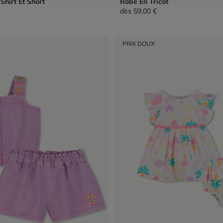
hirt Et Short
Robe En Tricot
dès
59,00 €
PRIX DOUX