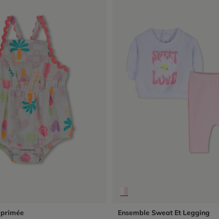
mprimée
Ensemble Sweat Et Legging