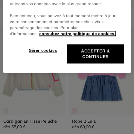
utilisons vos données avec le plus grand respect.
Pantalon De Jogging
Cartable Fluo
Bien entendu, vous pouvez à tout moment mettre à jour
dès
55,00 €
69,00 €
votre consentement et paramétrer vos choix via le
paramétrage des cookies. Pour plus
NOUVEAUTÉ
NOUVEAUTÉ
d'informations,
consultez notre politique de cookies.
Gérer cookies
ACCEPTER &
CONTINUER
Cardigan En Tissu Peluche
Robe 2 En 1
dès
65,00 €
dès
69,00 €