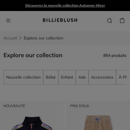
Découvrez la nouvelle collection Automne-Hiver
Accueil
Explore our collection
Explore our collection
854 produits
Nouvelle collection
Bébé
Enfant
Ado
Accessoires
À PR
NOUVEAUTÉ
PRIX DOUX