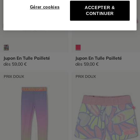
Gérer cookies
ACCEPTER &
CONTINUER
Jupon En Tulle Pailleté
Jupon En Tulle Pailleté
dès
59,00 €
dès
59,00 €
PRIX DOUX
PRIX DOUX