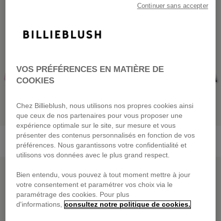
Continuer sans accepter
VOS PRÉFÉRENCES EN MATIÈRE DE
COOKIES
Chez Billieblush, nous utilisons nos propres cookies ainsi
que ceux de nos partenaires pour vous proposer une
expérience optimale sur le site, sur mesure et vous
Short En Molleton
Jupe En Coton Vichy
présenter des contenus personnalisés en fonction de vos
dès
45,00 €
dès
55,00 €
préférences. Nous garantissons votre confidentialité et
utilisons vos données avec le plus grand respect.
PRIX DOUX
PRIX DOUX
Bien entendu, vous pouvez à tout moment mettre à jour
votre consentement et paramétrer vos choix via le
paramétrage des cookies. Pour plus
d'informations,
consultez notre politique de cookies.