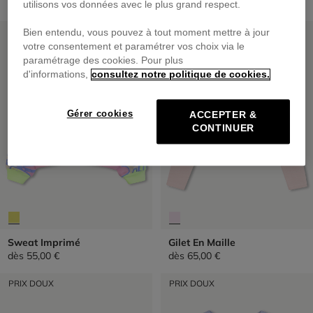
dès
55,00 €
dès
69,00 €
utilisons vos données avec le plus grand respect.
PRIX DOUX
PRIX DOUX
Bien entendu, vous pouvez à tout moment mettre à jour
votre consentement et paramétrer vos choix via le
paramétrage des cookies. Pour plus
d'informations,
consultez notre politique de cookies.
Gérer cookies
ACCEPTER &
CONTINUER
Sweat Imprimé
Gilet En Maille
dès
55,00 €
dès
65,00 €
PRIX DOUX
PRIX DOUX