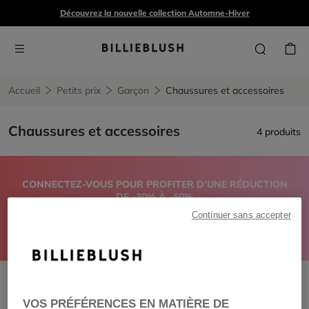
Découvrez la nouvelle collection Automne-Hiver
Accueil
Petits prix
Garçon
Chaussures et accessoires
Chaussures et accessoires
4 produits
CONNECTEZ-VOUS POUR PROFITER D'UNE RÉDUCTION
DE -30% À -50%
sur la collection printemps-été*
Continuer sans accepter
FILLE
GARÇON
ADO
BÉBÉ
VOIR TOUT
Chaussures et accessoires
Remove filter Chaussures et accessoires
VOS PRÉFÉRENCES EN MATIÈRE DE