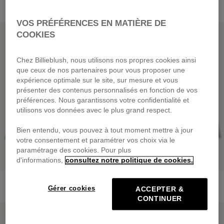
VOS PRÉFÉRENCES EN MATIÈRE DE
PRIX DOUX
PRIX DOUX
COOKIES
Chez Billieblush, nous utilisons nos propres cookies ainsi
que ceux de nos partenaires pour vous proposer une
expérience optimale sur le site, sur mesure et vous
présenter des contenus personnalisés en fonction de vos
préférences. Nous garantissons votre confidentialité et
utilisons vos données avec le plus grand respect.
Bien entendu, vous pouvez à tout moment mettre à jour
votre consentement et paramétrer vos choix via le
paramétrage des cookies. Pour plus
d'informations,
consultez notre politique de cookies.
Surchemise
Veste En Jean
Gérer cookies
dès
79,00 €
dès
85,00 €
ACCEPTER &
CONTINUER
PRIX DOUX
PRIX DOUX