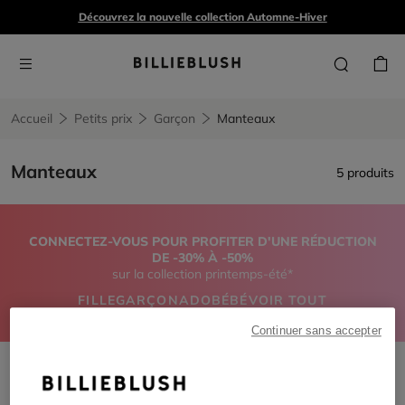
Découvrez la nouvelle collection Automne-Hiver
Accueil
Petits prix
Garçon
Manteaux
Manteaux
5 produits
CONNECTEZ-VOUS POUR PROFITER D'UNE RÉDUCTION
DE -30% À -50%
sur la collection printemps-été*
FILLE
GARÇON
ADO
BÉBÉ
VOIR TOUT
Continuer sans accepter
Manteaux
Remove filter Manteaux