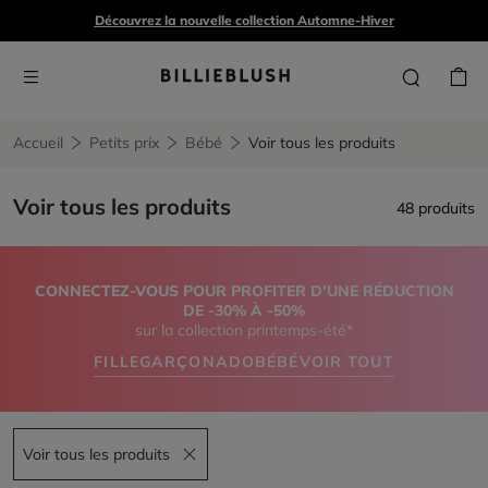
Découvrez la nouvelle collection Automne-Hiver
Accueil
Petits prix
Bébé
Voir tous les produits
Voir tous les produits
48 produits
CONNECTEZ-VOUS POUR PROFITER D'UNE RÉDUCTION
DE -30% À -50%
sur la collection printemps-été*
FILLE
GARÇON
ADO
BÉBÉ
VOIR TOUT
Voir tous les produits
Remove filter Voir tous les produits