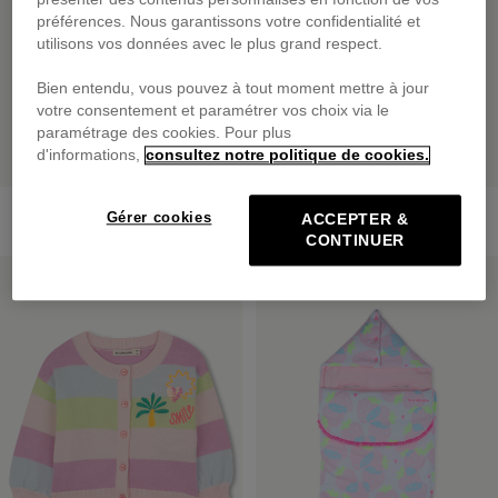
préférences. Nous garantissons votre confidentialité et
utilisons vos données avec le plus grand respect.
Bien entendu, vous pouvez à tout moment mettre à jour
votre consentement et paramétrer vos choix via le
paramétrage des cookies. Pour plus
d'informations,
consultez notre politique de cookies.
Petit Sac À Dos
Ensemble Tee-Shirt Et Short
Gérer cookies
ACCEPTER &
45,00 €
dès
69,00 €
CONTINUER
PRIX DOUX
PRIX DOUX