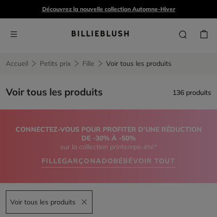
Découvrez la nouvelle collection Automne-Hiver
Accueil
Petits prix
Fille
Voir tous les produits
Voir tous les produits
136 produits
CONNECTEZ-VOUS POUR PROFITER D'UNE RÉDUCTION
DE -30% À -50%
sur la collection printemps-été*
FILLE
GARÇON
ADO
BÉBÉ
VOIR TOUT
Voir tous les produits
Remove filter Voir tous les produits