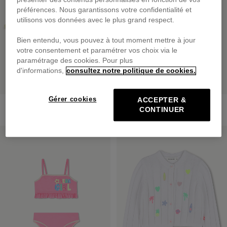
préférences. Nous garantissons votre confidentialité et
utilisons vos données avec le plus grand respect.
Bien entendu, vous pouvez à tout moment mettre à jour
votre consentement et paramétrer vos choix via le
paramétrage des cookies. Pour plus
d'informations,
consultez notre politique de cookies.
Gérer cookies
ACCEPTER &
Lunettes De Soleil Papillon
Sweat Zippé À Capuche
CONTINUER
25,00 €
dès
55,00 €
PRIX DOUX
PRIX DOUX