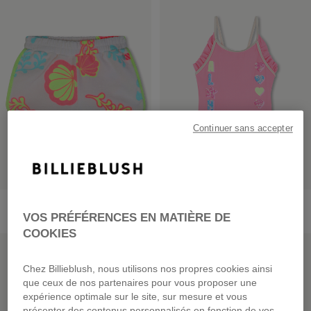
Continuer sans accepter
Short Imprimé
Maillot De Bain 1 Pièce
dès
45,00 €
dès
45,00 €
VOS PRÉFÉRENCES EN MATIÈRE DE
COOKIES
PRIX DOUX
PRIX DOUX
Chez Billieblush, nous utilisons nos propres cookies ainsi
que ceux de nos partenaires pour vous proposer une
expérience optimale sur le site, sur mesure et vous
présenter des contenus personnalisés en fonction de vos