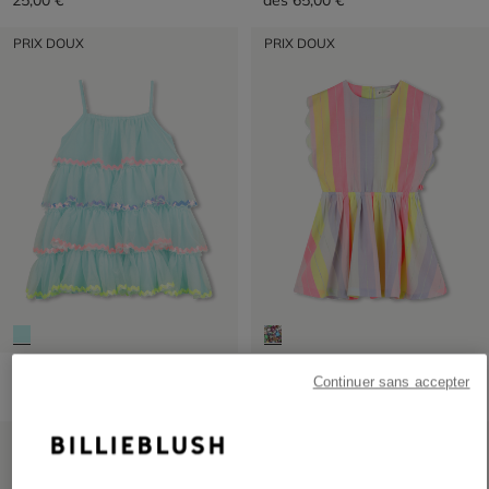
25,00 €
dès
65,00 €
PRIX DOUX
PRIX DOUX
Robe En Tulle
Robe À Manches Courtes
Continuer sans accepter
75,00 €
dès
65,00 €
PRIX DOUX
PRIX DOUX