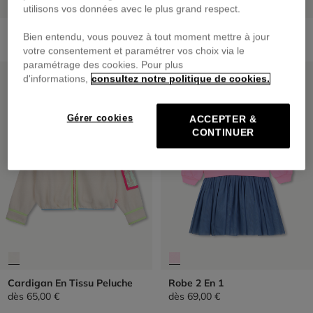
utilisons vos données avec le plus grand respect.
Pantalon En Denim
Pantalon De Jogging
Bien entendu, vous pouvez à tout moment mettre à jour
dès
65,00 €
dès
55,00 €
votre consentement et paramétrer vos choix via le
paramétrage des cookies. Pour plus
NOUVEAUTÉ
NOUVEAUTÉ
d'informations,
consultez notre politique de cookies.
Gérer cookies
ACCEPTER &
CONTINUER
Cardigan En Tissu Peluche
Robe 2 En 1
dès
65,00 €
dès
69,00 €