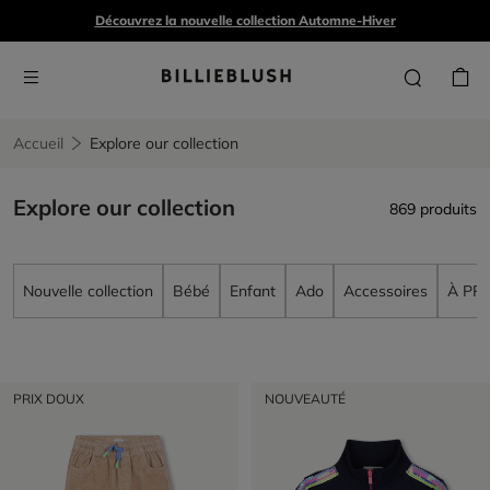
Découvrez la nouvelle collection Automne-Hiver
Accueil
Explore our collection
Explore our collection
869 produits
Nouvelle collection
Bébé
Enfant
Ado
Accessoires
À PR
PRIX DOUX
NOUVEAUTÉ