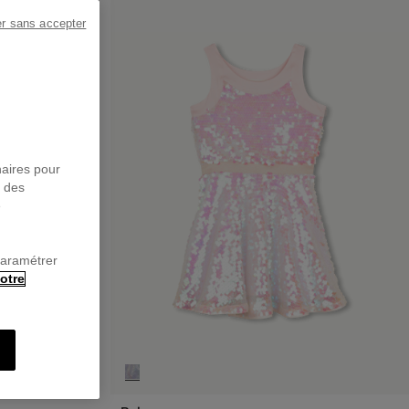
er sans accepter
naires pour
r des
e
paramétrer
otre