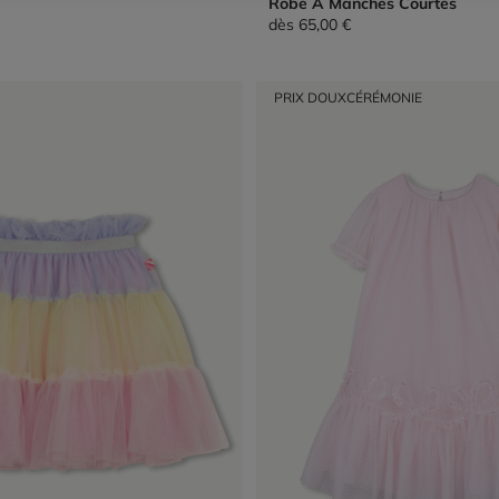
Robe À Manches Courtes
dès
65,00 €
PRIX DOUX
CÉRÉMONIE